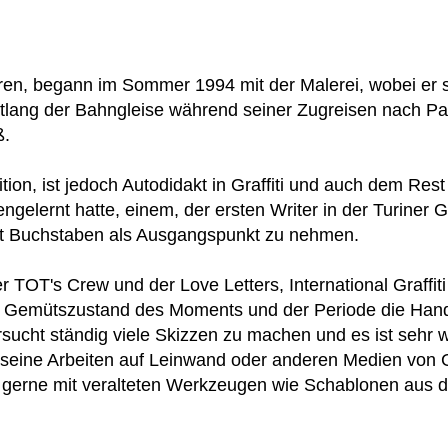
ren, begann im Sommer 1994 mit der Malerei, wobei er 
ang der Bahngleise während seiner Zugreisen nach Pa
ß.
tion, ist jedoch Autodidakt in Graffiti und auch dem Res
elernt hatte, einem, der ersten Writer in der Turiner Gr
ert Buchstaben als Ausgangspunkt zu nehmen.
der TOT's Crew und der Love Letters, International Graffit
n Gemütszustand des Moments und der Periode die Hand
sucht ständig viele Skizzen zu machen und es ist sehr wi
e seine Arbeiten auf Leinwand oder anderen Medien von Gr
t gerne mit veralteten Werkzeugen wie Schablonen aus 