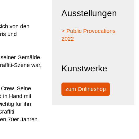
Ausstellungen
sich von den
> Public Provocations
ris und
2022
t seiner Gemälde.
affiti-Szene war,
Kunstwerke
i Crew. Seine
zum Onlineshop
 in Hand mit
chtig für ihn
affiti
den 70er Jahren.