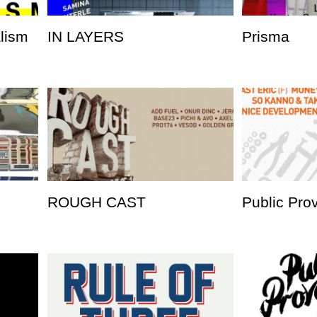
alism
IN LAYERS
Prisma
ROUGH CAST
Public Pro