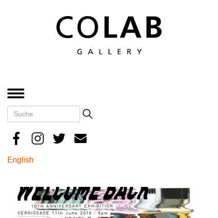
Direkt
zum
Inhalt
MENÜ
Suche
Search
English