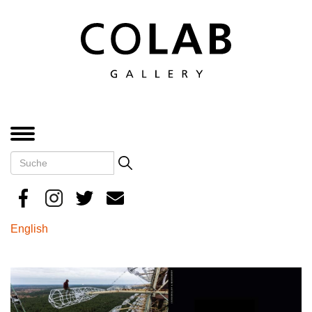
Direkt
zum
Inhalt
MENÜ
Suche
Search
English