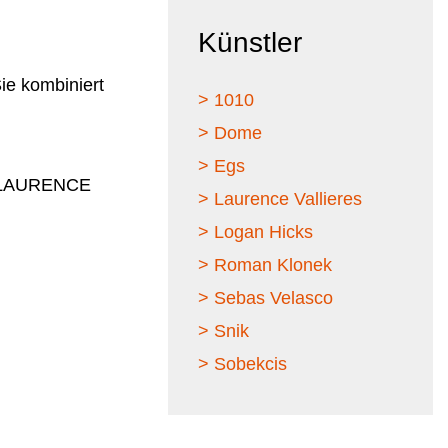
Künstler
ie kombiniert
> 1010
> Dome
> Egs
• LAURENCE
> Laurence Vallieres
> Logan Hicks
> Roman Klonek
> Sebas Velasco
> Snik
> Sobekcis