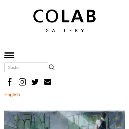
Direkt
zum
Inhalt
MENÜ
Suche
Search
English