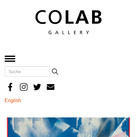
Direkt
zum
Inhalt
MENÜ
Suche
Search
English