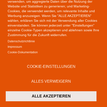
verwenden, um aggregierte Daten über die Nutzung der
Website und Statistiken zu generieren; und Marketing-
Cookies, die verwendet werden, um relevante Inhalte und
Werbung anzuzeigen. Wenn Sie "ALLE AKZEPTIEREN"
wählen, erklären Sie sich mit der Verwendung aller Cookies
einverstanden. Sie können jederzeit unter "Einstellungen"
einzelne Cookie-Typen akzeptieren und ablehnen sowie Ihre
Colab Gallery
Zustimmung für die Zukunft widerrufen.
Schusterinsel 9
Datenschutzrichtlinie
79576 Weil am Rhein
Impressum
Deutschland
Cookie-Dokumentation
Kontakt
COOKIE-EINSTELLUNGEN
T:
+49 (0)7621 16 29 46 13
F: +49 (0)7621 16 29 46 11
M:
info@colab-gallery.com
ALLES VERWEIGERN
Öffnungszeiten
Montag bis Freitag 11 - 19 Uhr
ALLE AKZEPTIEREN
Samstags 10 - 19 Uhr