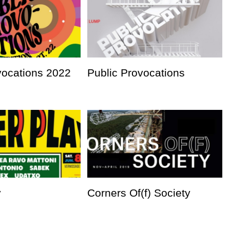
vocations 2022
Public Provocations
y
Corners Of(f) Society