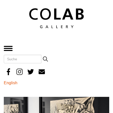
Direkt
zum
Inhalt
MENÜ
Suche
Search
English