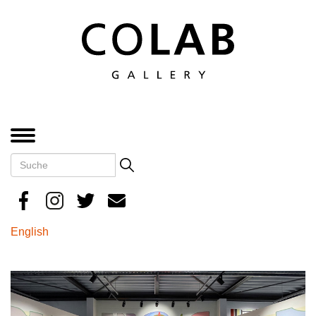
Direkt
zum
Inhalt
MENÜ
Suche
Search
English