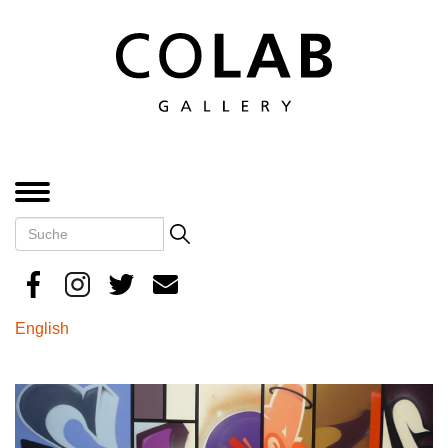
Direkt
zum
Inhalt
MENÜ
Suche
Search
English