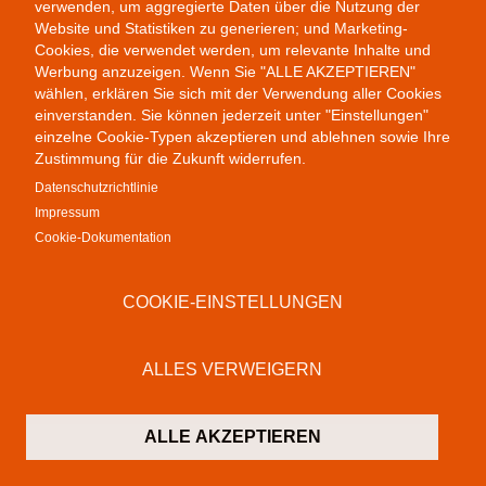
verwenden, um aggregierte Daten über die Nutzung der
Website und Statistiken zu generieren; und Marketing-
Public Provocations II
Cookies, die verwendet werden, um relevante Inhalte und
Werbung anzuzeigen. Wenn Sie "ALLE AKZEPTIEREN"
wählen, erklären Sie sich mit der Verwendung aller Cookies
einverstanden. Sie können jederzeit unter "Einstellungen"
einzelne Cookie-Typen akzeptieren und ablehnen sowie Ihre
Zustimmung für die Zukunft widerrufen.
Datenschutzrichtlinie
Impressum
Cookie-Dokumentation
Colab Gallery
Schusterinsel 9
COOKIE-EINSTELLUNGEN
79576 Weil am Rhein
Deutschland
ALLES VERWEIGERN
Kontakt
T:
+49 (0)7621 16 29 46 13
ALLE AKZEPTIEREN
F: +49 (0)7621 16 29 46 11
M:
info@colab-gallery.com