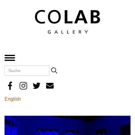
Direkt
zum
Inhalt
MENÜ
Suche
Search
English