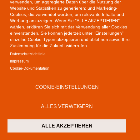
verwenden, um aggregierte Daten über die Nutzung der
Website und Statistiken zu generieren; und Marketing-
Cookies, die verwendet werden, um relevante Inhalte und
Colab Gallery
Werbung anzuzeigen. Wenn Sie "ALLE AKZEPTIEREN"
Schusterinsel 9
wählen, erklären Sie sich mit der Verwendung aller Cookies
79576 Weil am Rhein
einverstanden. Sie können jederzeit unter "Einstellungen"
Deutschland
einzelne Cookie-Typen akzeptieren und ablehnen sowie Ihre
Zustimmung für die Zukunft widerrufen.
Kontakt
Datenschutzrichtlinie
T:
+49 (0)7621 16 29 46 13
Impressum
F: +49 (0)7621 16 29 46 11
Cookie-Dokumentation
M:
info@colab-gallery.com
COOKIE-EINSTELLUNGEN
Öffnungszeiten
Montag bis Freitag 11 - 19 Uhr
Samstags 10 - 19 Uhr
ALLES VERWEIGERN
Rechtliches
ALLE AKZEPTIEREN
Impressum & Haftungsausschluss
Datenschutzbestimmungen