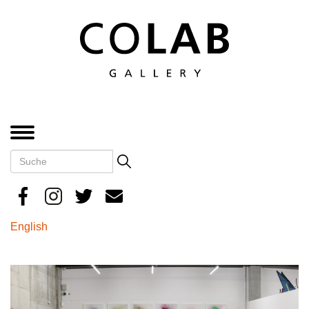
Direkt
zum
Inhalt
MENÜ
Suche
Search
English