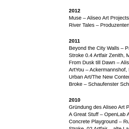
2012
Muse – Aliseo Art Projec
River Tales – Produzente
2011
Beyond the City Walls – 
Stroke 0.4 Artfair Zenith,
From Dusk till Dawn – Ali
ArtYou – Ackermannshof, 
Urban Art/The New Contem
Broke – Schaufenster Sch
2010
Gründung des Aliseo Art 
A Great Stuff – OpenLab A
Concrete Playground – Ru
Stroke .02 Artfair – alte