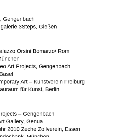
ts, Gengenbach
ngalerie 3Steps, Gießen
Palazzo Orsini Bomarzo/ Rom
 München
seo Art Projects, Gengenbach
Basel
porary Art – Kunstverein Freiburg
auraum für Kunst, Berlin
Projects – Gengenbach
rt Gallery, Genua
hr 2010 Zeche Zollverein, Essen
 Landesbank, München