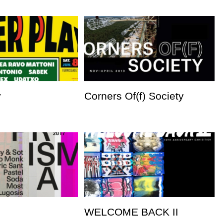
y
Corners Of(f) Society
WELCOME BACK II