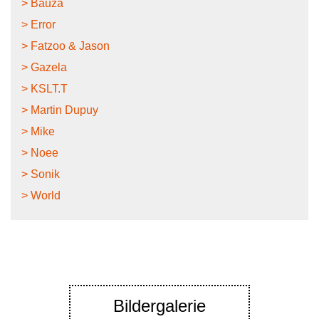
> Bauza
> Error
> Fatzoo & Jason
> Gazela
> KSLT.T
> Martin Dupuy
> Mike
> Noee
> Sonik
> World
Bildergalerie