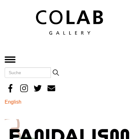
Direkt
zum
Inhalt
MENÜ
Suche
Search
English